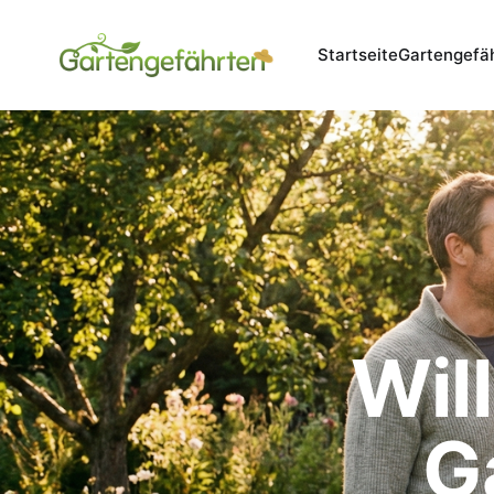
Startseite
Gartengefä
Wil
G