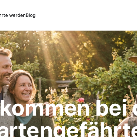
hrte werden
Blog
lkommen bei 
artengefährt