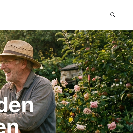
den 
en