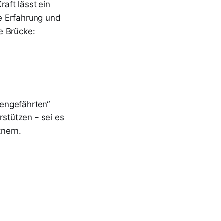
aft lässt ein
re Erfahrung und
e Brücke:
tengefährten“
rstützen – sei es
tnern.