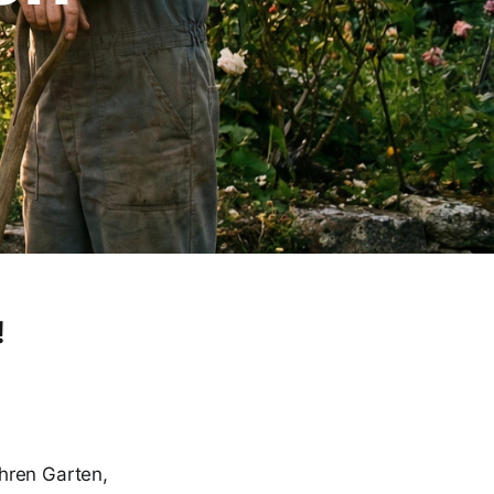
!
hren Garten,