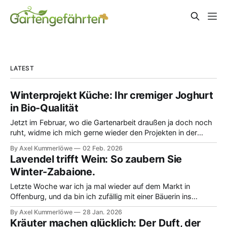
LATEST
Winterprojekt Küche: Ihr cremiger Joghurt
in Bio-Qualität
Jetzt im Februar, wo die Gartenarbeit draußen ja doch noch
ruht, widme ich mich gerne wieder den Projekten in der
Küche. Ich habe mich in letzter Zeit mal mit dem Thema
By Axel Kummerlöwe
02 Feb. 2026
cremiger Bio-Joghurt beschäftigt. Ich muss ehrlich sagen,
Lavendel trifft Wein: So zaubern Sie
ich war früher immer unsicher, ob ich wirklich dieses teure
Winter-Zabaione.
Starterpulver brauche.
Letzte Woche war ich ja mal wieder auf dem Markt in
Offenburg, und da bin ich zufällig mit einer Bäuerin ins
Gespräch gekommen. Wir haben über die Kraft von Kräutern
By Axel Kummerlöwe
28 Jan. 2026
im Winter gesprochen, und da hat sie mir etwas total
Kräuter machen glücklich: Der Duft, der