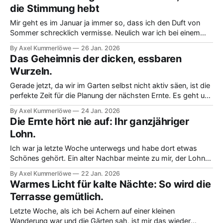
Spannendes verraten: Richtig getrockneter Lavendel, so hat
die Stimmung hebt
sie mir versichert,
Mir geht es im Januar ja immer so, dass ich den Duft von
Sommer schrecklich vermisse. Neulich war ich bei einem
kleinen Gärtner und wir sprachen darüber, wie man diesen
By Axel Kummerlöwe
26 Jan. 2026
herrlichen Geruch ein bisschen konserviert. Der einfache,
Das Geheimnis der dicken, essbaren
aber wichtige Tipp war: Jetzt sollten wir die getrocknete
Wurzeln.
Ernte vom letzten Jahr
Gerade jetzt, da wir im Garten selbst nicht aktiv säen, ist die
perfekte Zeit für die Planung der nächsten Ernte. Es geht um
die Vorbereitung für richtig dicke, essbare Wurzeln, die uns
By Axel Kummerlöwe
24 Jan. 2026
später im Jahr Freude machen. Viele Gartenfreunde prüfen in
Die Ernte hört nie auf: Ihr ganzjähriger
dieser Phase ja auch noch ihre eingelagerten Schätze – denn
Lohn.
Ich war ja letzte Woche unterwegs und habe dort etwas
Schönes gehört. Ein alter Nachbar meinte zu mir, der Lohn
des Gärtnerns fängt eigentlich schon jetzt im Januar an. Ich
By Axel Kummerlöwe
22 Jan. 2026
dachte immer, jetzt ist Ruhe, aber er hat mich überzeugt: Es
Warmes Licht für kalte Nächte: So wird die
geht jetzt schon los mit der detaillierten Planung der
Terrasse gemütlich.
Letzte Woche, als ich bei Achern auf einer kleinen
Wanderung war und die Gärten sah, ist mir das wieder