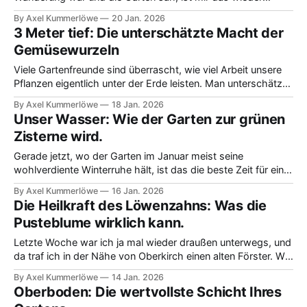
bewusst geworden. Es ist ja so dunkel und kalt draußen. Es
By Axel Kummerlöwe
20 Jan. 2026
geht im Winter doch gar nicht darum, die ganze Terrasse
3 Meter tief: Die unterschätzte Macht der
auszuleuchten, sondern eher darum, gemütliche Lichtinseln
Gemüsewurzeln
zu schaffen, die man
Viele Gartenfreunde sind überrascht, wie viel Arbeit unsere
Pflanzen eigentlich unter der Erde leisten. Man unterschätzt
doch leicht, wie weit sich Gemüsewurzeln wirklich
By Axel Kummerlöwe
18 Jan. 2026
ausbreiten können. Starke Zehrer wie Kürbisse oder
Unser Wasser: Wie der Garten zur grünen
Tomaten können bei optimalen Bedingungen bis zu drei
Zisterne wird.
Meter in die Tiefe reichen, das ist schon eine beachtliche
Leistung. Wer
Gerade jetzt, wo der Garten im Januar meist seine
wohlverdiente Winterruhe hält, ist das die beste Zeit für eine
strategische Planung. Es geht um unser Wasser, das in den
By Axel Kummerlöwe
16 Jan. 2026
letzten Jahren ja immer knapper wurde. Statt zuzusehen,
Die Heilkraft des Löwenzahns: Was die
wie wertvolles Regenwasser einfach vom Boden abläuft,
Pusteblume wirklich kann.
kann man schon jetzt überlegen, wie
Letzte Woche war ich ja mal wieder draußen unterwegs, und
da traf ich in der Nähe von Oberkirch einen alten Förster. Wir
kamen ins Gespräch, und er belehrte mich eines Besseren,
By Axel Kummerlöwe
14 Jan. 2026
was den Löwenzahn angeht. Ehrlich gesagt dachte ich
Oberboden: Die wertvollste Schicht Ihres
immer, er sei nur im Frühling interessant. Aber der Förster