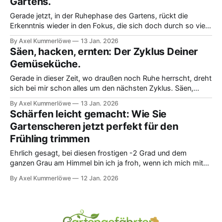
Gartens.
erklärte
Gerade jetzt, in der Ruhephase des Gartens, rückt die
Erkenntnis wieder in den Fokus, die sich doch durch so viele
unserer Gartengefährten-Diskussionen zieht: Die obersten
By Axel Kummerlöwe
13 Jan. 2026
10 bis 30 Zentimeter Boden sind unsere kostbarste
Säen, hacken, ernten: Der Zyklus Deiner
Ressource. Hier schlummert das gesamte Ökosystem und
Gemüseküche.
die Humusstoffe, die unsere Pflanzen wirklich nähren. Man
kann diese
Gerade in dieser Zeit, wo draußen noch Ruhe herrscht, dreht
sich bei mir schon alles um den nächsten Zyklus. Säen,
hacken, ernten – die Planung ist jetzt das A und O. Letzte
By Axel Kummerlöwe
13 Jan. 2026
Woche hat mir jemand gesteckt, wie wichtig es ist, die
Schärfen leicht gemacht: Wie Sie
Bestellung seltener Saatgutsorten nicht aufzuschieben. Ich
Gartenscheren jetzt perfekt für den
merke ja selbst,
Frühling trimmen
Ehrlich gesagt, bei diesen frostigen -2 Grad und dem
ganzen Grau am Himmel bin ich ja froh, wenn ich mich mit
meinen Projekten ins Warme verziehen kann. Das ist doch
By Axel Kummerlöwe
12 Jan. 2026
gerade die perfekte Zeit, um die Gartenscheren mal so
richtig fit für den Frühling zu machen. Ich finde, man vergisst