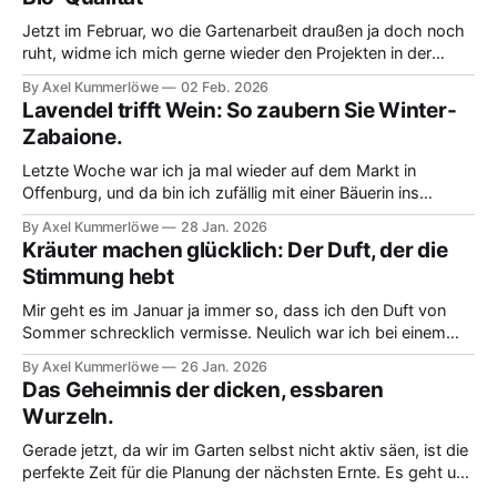
Jetzt im Februar, wo die Gartenarbeit draußen ja doch noch
ruht, widme ich mich gerne wieder den Projekten in der
Küche. Ich habe mich in letzter Zeit mal mit dem Thema
By Axel Kummerlöwe
02 Feb. 2026
cremiger Bio-Joghurt beschäftigt. Ich muss ehrlich sagen,
Lavendel trifft Wein: So zaubern Sie Winter-
ich war früher immer unsicher, ob ich wirklich dieses teure
Zabaione.
Starterpulver brauche.
Letzte Woche war ich ja mal wieder auf dem Markt in
Offenburg, und da bin ich zufällig mit einer Bäuerin ins
Gespräch gekommen. Wir haben über die Kraft von Kräutern
By Axel Kummerlöwe
28 Jan. 2026
im Winter gesprochen, und da hat sie mir etwas total
Kräuter machen glücklich: Der Duft, der die
Spannendes verraten: Richtig getrockneter Lavendel, so hat
Stimmung hebt
sie mir versichert,
Mir geht es im Januar ja immer so, dass ich den Duft von
Sommer schrecklich vermisse. Neulich war ich bei einem
kleinen Gärtner und wir sprachen darüber, wie man diesen
By Axel Kummerlöwe
26 Jan. 2026
herrlichen Geruch ein bisschen konserviert. Der einfache,
Das Geheimnis der dicken, essbaren
aber wichtige Tipp war: Jetzt sollten wir die getrocknete
Wurzeln.
Ernte vom letzten Jahr
Gerade jetzt, da wir im Garten selbst nicht aktiv säen, ist die
perfekte Zeit für die Planung der nächsten Ernte. Es geht um
die Vorbereitung für richtig dicke, essbare Wurzeln, die uns