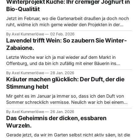
Winterprojekt Küche: Ihr cremiger Joghurt in
Bio-Qualität
Jetzt im Februar, wo die Gartenarbeit draußen ja doch noch
ruht, widme ich mich gerne wieder den Projekten in der
Küche. Ich habe mich in letzter Zeit mal mit dem Thema
By Axel Kummerlöwe
02 Feb. 2026
cremiger Bio-Joghurt beschäftigt. Ich muss ehrlich sagen,
Lavendel trifft Wein: So zaubern Sie Winter-
ich war früher immer unsicher, ob ich wirklich dieses teure
Zabaione.
Starterpulver brauche.
Letzte Woche war ich ja mal wieder auf dem Markt in
Offenburg, und da bin ich zufällig mit einer Bäuerin ins
Gespräch gekommen. Wir haben über die Kraft von Kräutern
By Axel Kummerlöwe
28 Jan. 2026
im Winter gesprochen, und da hat sie mir etwas total
Kräuter machen glücklich: Der Duft, der die
Spannendes verraten: Richtig getrockneter Lavendel, so hat
Stimmung hebt
sie mir versichert,
Mir geht es im Januar ja immer so, dass ich den Duft von
Sommer schrecklich vermisse. Neulich war ich bei einem
kleinen Gärtner und wir sprachen darüber, wie man diesen
By Axel Kummerlöwe
26 Jan. 2026
herrlichen Geruch ein bisschen konserviert. Der einfache,
Das Geheimnis der dicken, essbaren
aber wichtige Tipp war: Jetzt sollten wir die getrocknete
Wurzeln.
Ernte vom letzten Jahr
Gerade jetzt, da wir im Garten selbst nicht aktiv säen, ist die