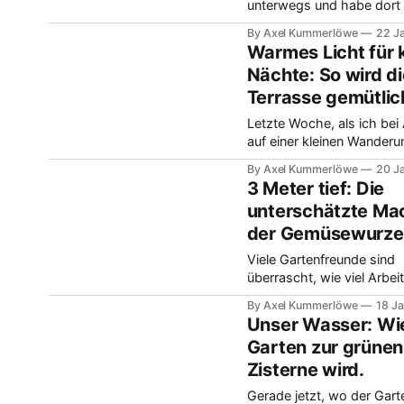
Gartenfreunde prüfen in d
unterwegs und habe dort
Phase ja auch noch ihre
Schönes gehört. Ein alter
By Axel Kummerlöwe
22 J
eingelagerten Schätze – 
Nachbar meinte zu mir, d
Warmes Licht für 
des Gärtnerns fängt eigen
Nächte: So wird di
schon jetzt im Januar an. 
Terrasse gemütlic
dachte immer, jetzt ist Ru
er hat mich überzeugt: Es
Letzte Woche, als ich bei
jetzt schon los mit der
auf einer kleinen Wanderu
detaillierten Planung der
und die Gärten sah, ist mi
By Axel Kummerlöwe
20 J
wieder bewusst geworden.
3 Meter tief: Die
ja so dunkel und kalt drau
unterschätzte Ma
geht im Winter doch gar n
der Gemüsewurze
darum, die ganze Terrass
auszuleuchten, sondern e
Viele Gartenfreunde sind
darum, gemütliche Lichtin
überrascht, wie viel Arbei
schaffen, die man
Pflanzen eigentlich unter 
By Axel Kummerlöwe
18 J
leisten. Man unterschätzt
Unser Wasser: Wi
leicht, wie weit sich
Garten zur grünen
Gemüsewurzeln wirklich
Zisterne wird.
ausbreiten können. Starke
wie Kürbisse oder Tomat
Gerade jetzt, wo der Gart