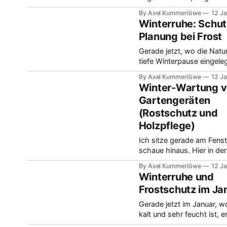
Garten von seiner ruhigste
By Axel Kummerlöwe
12 J
Bei derzeit minus zwei Gr
Winterruhe: Schut
bedecktem Himmel lockt 
Planung bei Frost
hohe Luftfeuchtigkeit ja 
eher in die warme Werksta
Gerade jetzt, wo die Natur
ist aber auch schon die p
tiefe Winterpause eingeleg
Zeit, um die wichtigsten
fängt für viele Gartenfreu
By Axel Kummerlöwe
12 J
Werkzeuge für den bald
wichtige Vorbereitung an.
Winter-Wartung 
Wolkendecke hängt oft di
Gartengeräten
das Thermometer zeigt k
(Rostschutz und
Werte knapp unter dem
Gefrierpunkt bei hoher
Holzpflege)
Luftfeuchtigkeit. Eine erf
Ich sitze gerade am Fenst
Gärtnerin aus der Region
schaue hinaus. Hier in de
Offenburg hat neulich bet
ist es kalt mit feuchten -
wichtig es sei,
By Axel Kummerlöwe
12 J
alles ist bedeckt. Das ist 
Winterruhe und
die Phase, in der viele W
Frostschutz im Ja
im Schuppen langsam anfäl
Rost werden. Ich habe mi
Gerade jetzt im Januar, w
deshalb vorgenommen, m
kalt und sehr feucht ist, e
Spaten, Hacken und Rech
wir ja die typische Winter