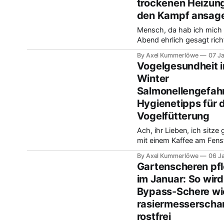
trockenen Heizung
genutzt, mich in meine kle
Werkstatt zu verziehen. 
den Kampf ansag
mich einfach glücklich, w
Mensch, da hab ich mich 
weiß, dass das
Abend ehrlich gesagt rich
geärgert, als ich nach der
By Axel Kummerlöwe
07 J
meine kleine Zitrone im
Vogelgesundheit 
Wohnzimmer begutachtet
Winter
Die stand so stolz da, ab
Salmonellengefah
genaueren Hinsehen – ken
ja alle – da waren sie wied
Hygienetipps für d
fiesen Spinnmilben. Ich d
Vogelfütterung
wirklich, ich hätte sie nac
Ach, ihr Lieben, ich sitze
mit einem Kaffee am Fens
sehe zu, wie sich die Bla
By Axel Kummerlöwe
06 J
hier bei uns streiten. Es is
Gartenscheren pf
kalt, und es macht mich
im Januar: So wird
unheimlich glücklich, wen
Bypass-Schere wi
sehe, wie gut mein Futter
angenommen wird. Aber 
rasiermesserscha
diese Kälte bringt mich d
rostfrei
etwas