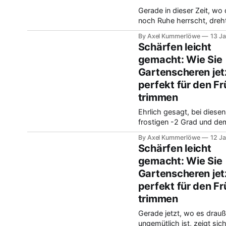
kostbarste Ressource. Hi
Gerade in dieser Zeit, wo
schlummert das gesamte
noch Ruhe herrscht, dreht
Ökosystem und die Humus
bei mir schon alles um de
die unsere Pflanzen wirkli
By Axel Kummerlöwe
13 J
nächsten Zyklus. Säen, h
nähren. Man kann diese
Schärfen leicht
ernten – die Planung ist je
gemacht: Wie Sie
A und O. Letzte Woche ha
Gartenscheren jet
jemand gesteckt, wie wich
ist, die Bestellung seltener
perfekt für den Fr
Saatgutsorten nicht
trimmen
aufzuschieben. Ich merke 
selbst,
Ehrlich gesagt, bei diesen
frostigen -2 Grad und de
ganzen Grau am Himmel bi
By Axel Kummerlöwe
12 J
froh, wenn ich mich mit 
Schärfen leicht
Projekten ins Warme verz
gemacht: Wie Sie
kann. Das ist doch gerade
Gartenscheren jet
perfekte Zeit, um die
Gartenscheren mal so richt
perfekt für den Fr
für den Frühling zu mache
trimmen
finde, man vergisst
Gerade jetzt, wo es drau
ungemütlich ist, zeigt sic