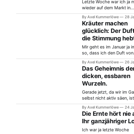
Letzte Woche war ich ja 
früher immer unsicher, ob
wieder auf dem Markt in
wirklich dieses teure Star
Offenburg, und da bin ich 
brauche.
By Axel Kummerlöwe
28 J
mit einer Bäuerin ins Ges
Kräuter machen
gekommen. Wir haben übe
glücklich: Der Duft
Kraft von Kräutern im Win
die Stimmung heb
gesprochen, und da hat si
etwas total Spannendes v
Mir geht es im Januar ja 
Richtig getrockneter Lave
so, dass ich den Duft von
hat sie mir versichert,
Sommer schrecklich verm
By Axel Kummerlöwe
26 J
Neulich war ich bei einem 
Das Geheimnis de
Gärtner und wir sprachen 
dicken, essbaren
wie man diesen herrliche
Wurzeln.
ein bisschen konserviert. 
einfache, aber wichtige T
Gerade jetzt, da wir im Ga
Jetzt sollten wir die getr
selbst nicht aktiv säen, ist
Ernte vom letzten Jahr
perfekte Zeit für die Plan
By Axel Kummerlöwe
24 J
nächsten Ernte. Es geht 
Die Ernte hört nie 
Vorbereitung für richtig di
Ihr ganzjähriger L
essbare Wurzeln, die uns 
im Jahr Freude machen. V
Ich war ja letzte Woche