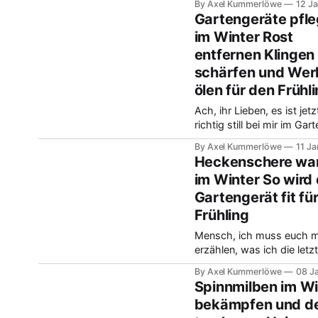
By Axel Kummerlöwe
12 J
Garten. Viele denken, die 
Gartengeräte pfl
brauchen jetzt gar nichts.
im Winter Rost
Vorsicht ist geboten, den
entfernen Klingen
besonders bei den immer
Gehölzen lauert die soge
schärfen und We
Frosttrocknis. Es ist sch
ölen für den Frühl
wichtig, an den seltenen
frostfreien
Ach, ihr Lieben, es ist jetz
richtig still bei mir im Gart
Ehrlich gesagt, das mach
By Axel Kummerlöwe
11 Ja
glücklich, weil ich dann m
Heckenschere wa
durchatmen kann und der 
im Winter So wird 
aufs leere Beet auch eine
Gartengerät fit fü
Ruhepause ist. Aber beim
Aufräumen der Laube hab
Frühling
mich gestern echt geärger
Mensch, ich muss euch m
ich meine Lieblings-Rose
erzählen, was ich die letz
so getrieben habe. Der Ga
By Axel Kummerlöwe
08 J
liegt ja hier bei uns fest im
Spinnmilben im Wi
Winterschlaf, und ich hab
bekämpfen und d
Ruhe ehrlich gesagt dafür