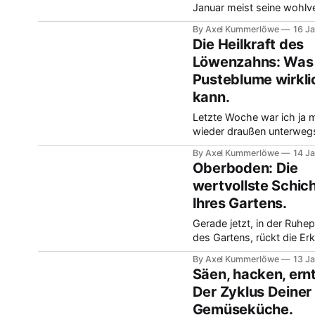
können bei optimalen
Januar meist seine wohlv
Bedingungen bis zu drei M
Winterruhe hält, ist das d
die Tiefe reichen, das ist
By Axel Kummerlöwe
16 J
Zeit für eine strategische
eine beachtliche Leistung
Die Heilkraft des
Es geht um unser Wasser,
Löwenzahns: Was 
den letzten Jahren ja imm
Pusteblume wirkli
knapper wurde. Statt zuz
wie wertvolles Regenwas
kann.
einfach vom Boden abläuf
Letzte Woche war ich ja 
man schon jetzt überlegen
wieder draußen unterweg
da traf ich in der Nähe vo
By Axel Kummerlöwe
14 J
Oberkirch einen alten Förs
Oberboden: Die
kamen ins Gespräch, und 
wertvollste Schic
belehrte mich eines Besse
Ihres Gartens.
was den Löwenzahn ange
Ehrlich gesagt dachte ich
Gerade jetzt, in der Ruhe
er sei nur im Frühling inte
des Gartens, rückt die Er
Aber der Förster erklärte
wieder in den Fokus, die s
By Axel Kummerlöwe
13 J
doch durch so viele unser
Säen, hacken, ern
Gartengefährten-Diskuss
Der Zyklus Deiner
zieht: Die obersten 10 bis
Gemüseküche.
Zentimeter Boden sind un