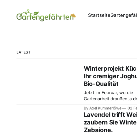
Startseite
Gartengefä
LATEST
Winterprojekt Küc
Ihr cremiger Joghu
Bio-Qualität
Jetzt im Februar, wo die
Gartenarbeit draußen ja 
noch ruht, widme ich mic
By Axel Kummerlöwe
02 F
wieder den Projekten in d
Lavendel trifft We
Küche. Ich habe mich in le
zaubern Sie Winte
Zeit mal mit dem Thema 
Zabaione.
Bio-Joghurt beschäftigt. 
muss ehrlich sagen, ich w